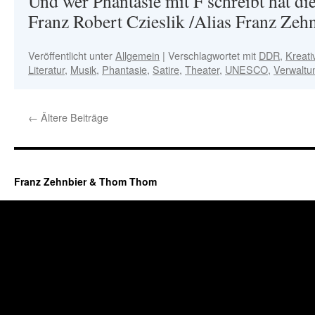
Und wer Phantasie mit F schreibt hat di
Franz Robert Czieslik /Alias Franz Zeh
Veröffentlicht unter
Allgemein
|
Verschlagwortet mit
DDR
,
Kreativ
Literatur
,
Musik
,
Phantasie
,
Satire
,
Theater
,
UNESCO
,
Verwaltu
←
Ältere Beiträge
Franz Zehnbier & Thom Thom